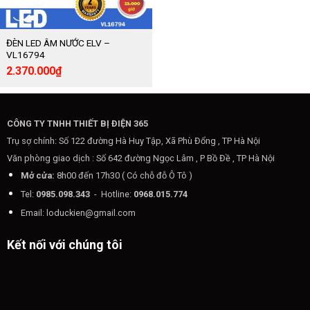
ĐÈN LED ÂM NƯỚC ELV –
VL16794
Giá
Giá
2.370.000
₫
gốc
hiện
là:
tại
3.950.000₫.
là:
2.370.000₫.
CÔNG TY TNHH THIẾT BỊ ĐIỆN 365
Trụ sợ chính: Số 122 đường Hà Huy Tập, Xã Phù Đổng , TP Hà Nội
Văn phòng giao dịch : Số 642 đường Ngọc Lâm , P Bồ Đề , TP Hà Nội
Mở cửa:
8h00 đến 17h30 ( Có chỗ đỗ Ô Tô )
Tel:
0985.098.343
- Hotline:
0968.015.774
Email:
loduckien@gmail.com
Kết nối với chúng tôi