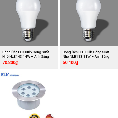
Bóng Đèn LED Bulb Công Suất
Bóng Đèn LED Bulb Công Suất
Nhỏ NLB143 14W – Ánh Sáng
Nhỏ NLB113 11W – Ánh Sáng
Vàng Nanoco
Vàng Nanoco
Giá
Giá
Giá
Giá
70.800
₫
50.400
₫
gốc
hiện
gốc
hiện
là:
tại
là:
tại
118.000₫.
là:
84.000₫.
là:
70.800₫.
50.400₫.