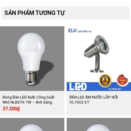
Góc chiếu: 150250300450
Kích thước: Ф160
SẢN PHẨM TƯƠNG TỰ
Cấp bảo vệ: IP68
Bóng Đèn LED Bulb Công Suất
ĐÈN LED ÂM NƯỚC LẮP NỔI
Nhỏ NLB076 7W – Ánh Sáng
VL7602 ST
Trắng Nanoco
Giá
Giá
37.200
₫
gốc
hiện
là:
tại
62.000₫.
là:
37.200₫.