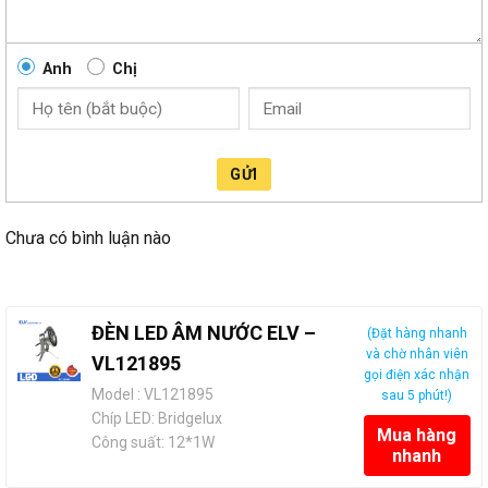
Anh
Chị
GỬI
Chưa có bình luận nào
ĐÈN LED ÂM NƯỚC ELV –
(Đặt hàng nhanh
và chờ nhân viên
VL121895
gọi điện xác nhận
Model : VL121895
sau 5 phút!)
Chíp LED: Bridgelux
Mua hàng
Công suất: 12*1W
nhanh
Ánh sáng: 3000/4000/6500k