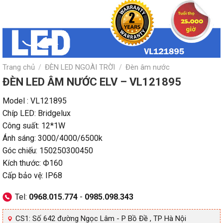
Trang chủ
ĐÈN LED NGOÀI TRỜI
Đèn âm nước
/
/
ĐÈN LED ÂM NƯỚC ELV – VL121895
Model : VL121895
Chíp LED: Bridgelux
Công suất: 12*1W
Ánh sáng: 3000/4000/6500k
Góc chiếu: 150250300450
Kích thước: Ф160
Cấp bảo vệ: IP68
Tel:
0968.015.774
-
0985.098.343
CS1: Số 642 đường Ngọc Lâm - P Bồ Đề , TP Hà Nội