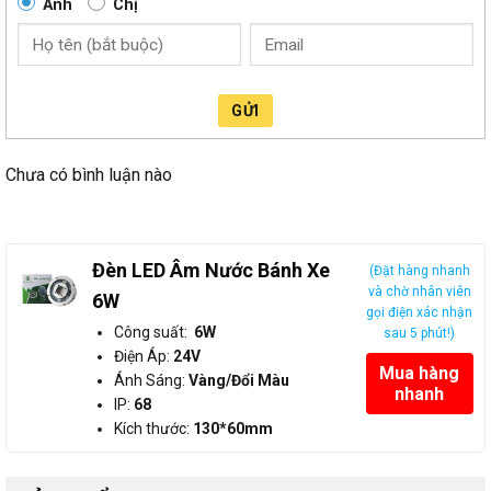
Anh
Chị
GỬI
Chưa có bình luận nào
Đèn LED Âm Nước Bánh Xe
(Đặt hàng nhanh
và chờ nhân viên
6W
gọi điện xác nhận
Công suất:
6W
sau 5 phút!)
Điện Áp:
24V
Mua hàng
Ánh Sáng:
Vàng/Đổi Màu
nhanh
IP:
68
Kích thước:
130*60mm