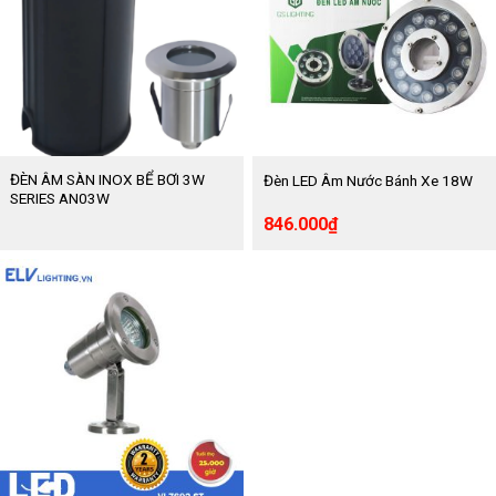
ĐÈN ÂM SÀN INOX BỂ BƠI 3W
Đèn LED Âm Nước Bánh Xe 18W
SERIES AN03W
Giá
Giá
846.000
₫
gốc
hiện
là:
tại
1.410.000₫.
là:
846.000₫.