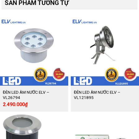
SẢN PHẨM TƯƠNG TỰ
ĐÈN LED ÂM NƯỚC ELV –
ĐÈN LED ÂM NƯỚC ELV –
VL26794
VL121895
Giá
Giá
2.490.000
₫
gốc
hiện
là:
tại
4.150.000₫.
là:
2.490.000₫.