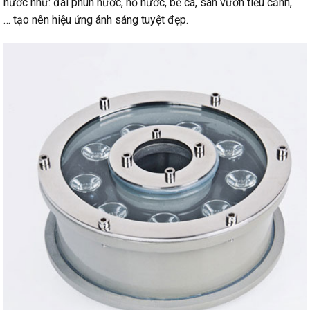
nước như: đài phun nước, hồ nước, bể cá, sân vườn tiểu cảnh,
… tạo nên hiệu ứng ánh sáng tuyệt đẹp.