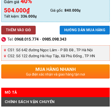
40%
Giảm giá
Giá
Giá
504.000
₫
Giá gốc:
840.000
₫
gốc
hiện
Tiết kiệm:
336.000
₫
là:
tại
840.000₫.
là:
THÊM VÀO GIỎ
HƯỚNG DẪN MUA HÀNG
504.000₫.
Tel:
0968.015.774
-
0985.098.343
CS1: Số 642 đường Ngọc Lâm - P Bồ Đề , TP Hà Nội
CS2: Số 122 đường Hà Huy Tập, Xã Phù Đổng , TP HN
MUA HÀNG NHANH
Gọi điện xác nhận và giao hàng tận nơi
MÔ TẢ
CHÍNH SÁCH VẬN CHUYỂN