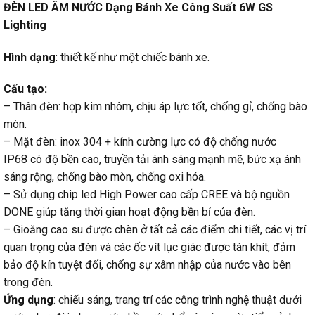
ĐÈN LED ÂM NƯỚC Dạng Bánh Xe Công Suất 6W GS
Lighting
Hình dạng
: thiết kế như một chiếc bánh xe.
Cấu tạo:
– Thân đèn: hợp kim nhôm, chịu áp lực tốt, chống gỉ, chống bào
mòn.
– Mặt đèn: inox 304 + kính cường lực có độ chống nước
IP68 có độ bền cao, truyền tải ánh sáng mạnh mẽ, bức xạ ánh
sáng rộng, chống bào mòn, chống oxi hóa.
– Sử dụng chip led High Power cao cấp CREE và bộ nguồn
DONE giúp tăng thời gian hoạt động bền bỉ của đèn.
– Gioăng cao su được chèn ở tất cả các điểm chi tiết, các vị trí
quan trọng của đèn và các ốc vít lục giác được tán khít, đảm
bảo độ kín tuyệt đối, chống sự xâm nhập của nước vào bên
trong đèn.
Ứng dụng
: chiếu sáng, trang trí các công trình nghệ thuật dưới