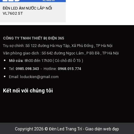
ĐÈN LED ÂM NƯỚC LẮP NỔI
VL7602 ST
CÔNG TY TNHH THIẾT BỊ ĐIỆN 365
Trụ sợ chính: Số 122 đường Hà Huy Tập, Xã Phù Đổng , TP Hà Nội
Văn phòng giao dịch : Số 642 đường Ngọc Lâm , P Bồ Đề , TP Hà Nội
Mở cửa:
8h00 đến 17h30 ( Có chỗ đỗ Ô Tô )
Tel:
0985.098.343
- Hotline:
0968.015.774
Email:
loduckien@gmail.com
Kết nối với chúng tôi
Copyright 2026 © Đèn Led Trang Trí - Giao diện web đẹp