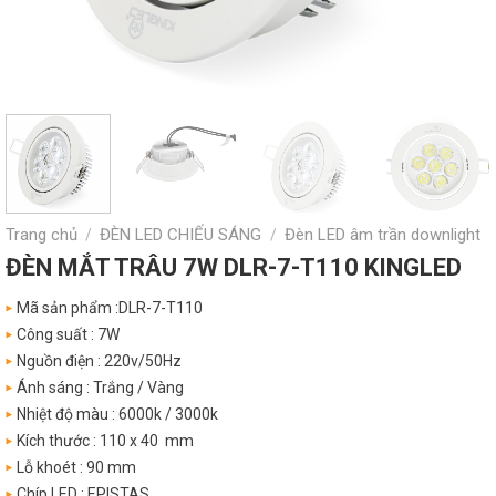
Trang chủ
ĐÈN LED CHIẾU SÁNG
Đèn LED âm trần downlight
/
/
ĐÈN MẮT TRÂU 7W DLR-7-T110 KINGLED
Mã sản phẩm :DLR-7-T110
Công suất : 7W
Nguồn điện : 220v/50Hz
Ánh sáng : Trắng / Vàng
Nhiệt độ màu : 6000k / 3000k
Kích thước : 110 x 40 mm
Lỗ khoét : 90 mm
Chíp LED : EPISTAS