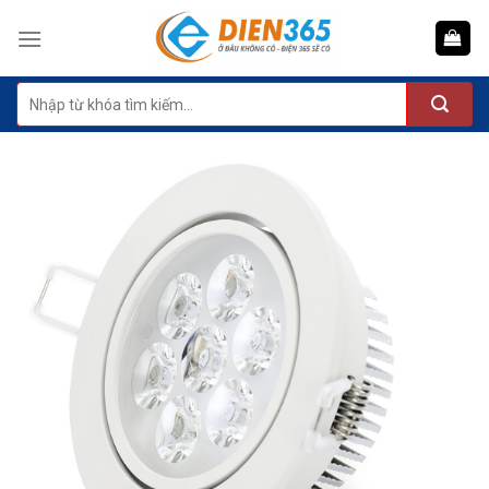
Skip
to
content
Tìm
kiếm: