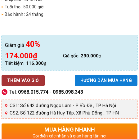
Tuổi thọ : 50.000 giờ
Bảo hành : 24 tháng
40%
Giảm giá
Giá
Giá
174.000
₫
Giá gốc:
290.000
₫
gốc
hiện
Tiết kiệm:
116.000
₫
là:
tại
290.000₫.
là:
THÊM VÀO GIỎ
HƯỚNG DẪN MUA HÀNG
174.000₫.
Tel:
0968.015.774
-
0985.098.343
CS1: Số 642 đường Ngọc Lâm - P Bồ Đề , TP Hà Nội
CS2: Số 122 đường Hà Huy Tập, Xã Phù Đổng , TP HN
MUA HÀNG NHANH
Gọi điện xác nhận và giao hàng tận nơi