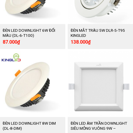
ĐÈN LED DOWNLIGHT 6W ĐỔI
ĐÈN MẮT TRÂU 5W DLR-5-T95
MÀU (DL-6-T100)
KINGLED
Giá
Giá
Giá
Giá
87.000
₫
138.000
₫
gốc
hiện
gốc
hiện
là:
tại
là:
tại
145.000₫.
là:
230.000₫.
là:
87.000₫.
138.000₫.
ĐÈN LED DOWNLIGHT 8W DIM
ĐÈN LED ÂM TRẦN DOWNLIGHT
(DL-8-DIM)
SIÊU MỎNG VUÔNG 9W –