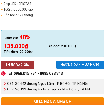
Chíp LED : EPISTAS
Tuổi thọ : 50.000 giờ
Bảo hành : 24 tháng
40%
Giảm giá
Giá
Giá
138.000
₫
Giá gốc:
230.000
₫
gốc
hiện
Tiết kiệm:
92.000
₫
là:
tại
230.000₫.
là:
THÊM VÀO GIỎ
HƯỚNG DẪN MUA HÀNG
138.000₫.
Tel:
0968.015.774
-
0985.098.343
CS1: Số 642 đường Ngọc Lâm - P Bồ Đề , TP Hà Nội
CS2: Số 122 đường Hà Huy Tập, Xã Phù Đổng , TP HN
MUA HÀNG NHANH