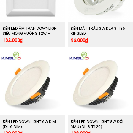
ĐÈN LED ÂM TRẦN DOWNLIGHT
ĐÈN MẮT TRÂU 3W DLR-3-T85
SIÊU MỎNG VUÔNG 12W –
KINGLED
KINGLED
Giá
Giá
Giá
Giá
132.000
₫
96.000
₫
gốc
hiện
gốc
hiện
là:
tại
là:
tại
220.000₫.
là:
160.000₫.
là:
132.000₫.
96.000₫.
ĐÈN LED DOWNLIGHT 6W DIM
ĐÈN LED DOWNLIGHT 8W ĐỔI
(DL-6-DIM)
MÀU (DL-8-T120)
Giá
Giá
Giá
Giá