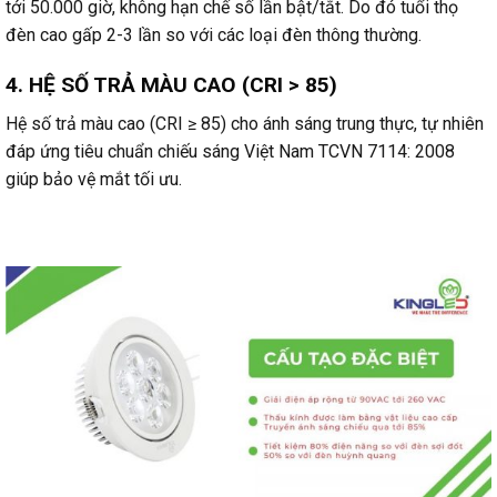
tới 50.000 giờ, không hạn chế số lần bật/tắt. Do đó tuổi thọ
đèn cao gấp 2-3 lần so với các loại đèn thông thường.
4. HỆ SỐ TRẢ MÀU CAO (CRI > 85)
Hệ số trả màu cao (CRI ≥ 85) cho ánh sáng trung thực, tự nhiên
đáp ứng tiêu chuẩn chiếu sáng Việt Nam TCVN 7114: 2008
giúp bảo vệ mắt tối ưu.