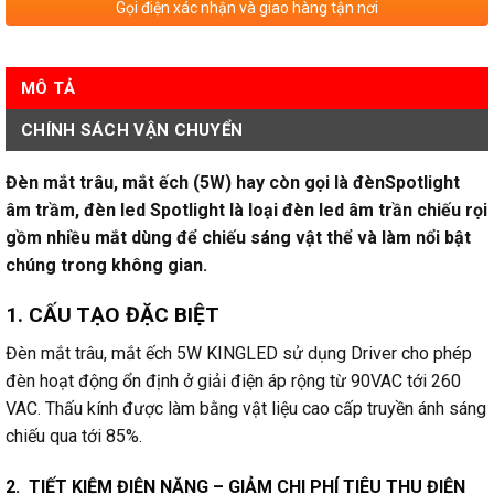
Gọi điện xác nhận và giao hàng tận nơi
MÔ TẢ
CHÍNH SÁCH VẬN CHUYỂN
Đèn mắt trâu, mắt ếch (5W) hay còn gọi là đènSpotlight
âm trầm, đèn led Spotlight là loại đèn led âm trần chiếu rọi
gồm nhiều mắt dùng để chiếu sáng vật thể và làm nổi bật
chúng trong không gian.
1. CẤU TẠO ĐẶC BIỆT
Đèn mắt trâu, mắt ếch 5W KINGLED sử dụng Driver cho phép
đèn hoạt động ổn định ở giải điện áp rộng từ 90VAC tới 260
VAC. Thấu kính được làm bằng vật liệu cao cấp truyền ánh sáng
chiếu qua tới 85%.
2.
TIẾT KIỆM ĐIỆN NĂNG –
GIẢM CHI PHÍ TIÊU THU ĐIỆN