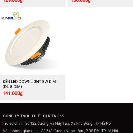
129.000
₫
108.000
₫
gốc
hiện
gốc
hiện
là:
tại
là:
tại
215.000₫.
là:
180.000₫.
là:
129.000₫.
108.000₫.
ĐÈN LED DOWNLIGHT 8W DIM
(DL-8-DIM)
Giá
Giá
141.000
₫
gốc
hiện
là:
tại
235.000₫.
là:
141.000₫.
CÔNG TY TNHH THIẾT BỊ ĐIỆN 365
Trụ sợ chính: Số 122 đường Hà Huy Tập, Xã Phù Đổng , TP Hà Nội
Văn phòng giao dịch : Số 642 đường Ngọc Lâm , P Bồ Đề , TP Hà Nội