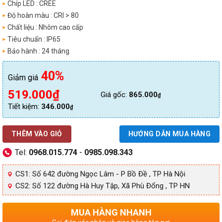
Chíp LED : CREE
Độ hoàn màu : CRI > 80
Chất liệu : Nhôm cao cấp
Tiêu chuẩn : IP65
Bảo hành : 24 tháng
40%
Giảm giá
Giá
Giá
519.000
₫
Giá gốc:
865.000
₫
gốc
hiện
Tiết kiệm:
346.000
₫
là:
tại
865.000₫.
là:
THÊM VÀO GIỎ
HƯỚNG DẪN MUA HÀNG
519.000₫.
Tel:
0968.015.774
-
0985.098.343
CS1: Số 642 đường Ngọc Lâm - P Bồ Đề , TP Hà Nội
CS2: Số 122 đường Hà Huy Tập, Xã Phù Đổng , TP HN
MUA HÀNG NHANH