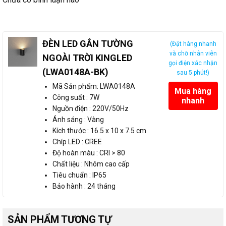
ĐÈN LED GẮN TƯỜNG
(Đặt hàng nhanh
và chờ nhân viên
NGOÀI TRỜI KINGLED
gọi điện xác nhận
(LWA0148A-BK)
sau 5 phút!)
Mã Sản phẩm: LWA0148A
Mua hàng
Công suất : 7W
nhanh
Nguồn điện : 220V/50Hz
Ánh sáng : Vàng
Kích thước : 16.5 x 10 x 7.5 cm
Chíp LED : CREE
Độ hoàn màu : CRI > 80
Chất liệu : Nhôm cao cấp
Tiêu chuẩn : IP65
Bảo hành : 24 tháng
SẢN PHẨM TƯƠNG TỰ