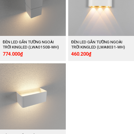
ĐÈN LED GẮN TƯỜNG NGOÀI
ĐÈN LED GẮN TƯỜNG NGOÀI
TRỜI KINGLED (LWA0150B-WH)
TRỜI KINGLED (LWA8031-WH)
Giá
Giá
Giá
Giá
774.000
₫
460.200
₫
gốc
hiện
gốc
hiện
là:
tại
là:
tại
1.290.000₫.
là:
767.000₫.
là:
774.000₫.
460.200₫.