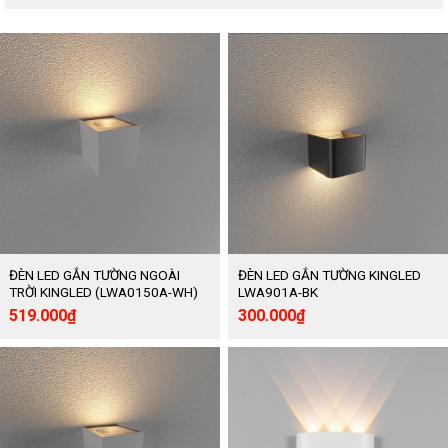
ĐÈN LED GẮN TƯỜNG NGOÀI
ĐÈN LED GẮN TƯỜNG KINGLED
TRỜI KINGLED (LWA0150A-WH)
LWA901A-BK
Giá
Giá
Giá
Giá
519.000
₫
300.000
₫
gốc
hiện
gốc
hiện
là:
tại
là:
tại
865.000₫.
là:
500.000₫.
là:
519.000₫.
300.000₫.