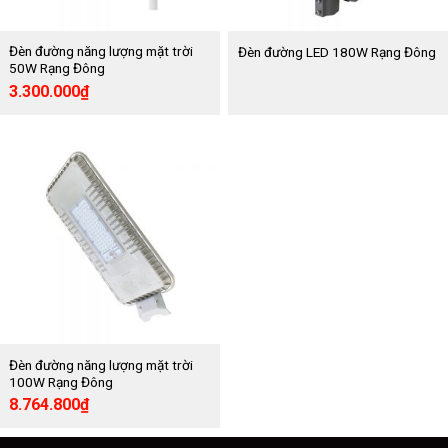
Đèn đường năng lượng mặt trời
Đèn đường LED 180W Rạng Đông
50W Rạng Đông
Giá
Giá
3.300.000
₫
gốc
hiện
là:
tại
5.500.000₫.
là:
3.300.000₫.
Đèn đường năng lượng mặt trời
100W Rạng Đông
Giá
Giá
8.764.800
₫
gốc
hiện
là:
tại