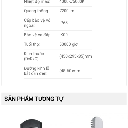
Nhiệt độ màu:
4000K/5000K
Quang thông:
7200 lm
Cấp bảo vệ vỏ
IP65
ngoài:
Bảo vệ va đập:
IK09
Tuổi thọ:
50000 giờ
Kích thước
(450x295x85)mm
(DxRxC):
Đường kính lỗ
(48-60)mm
bắt cần đèn:
SẢN PHẨM TƯƠNG TỰ