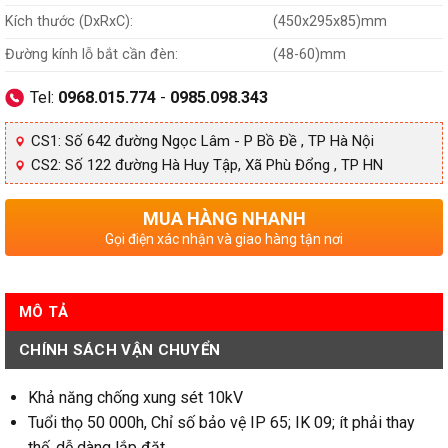
Kích thước (DxRxC):
(450x295x85)mm
Đường kính lỗ bắt cần đèn:
(48-60)mm
Tel:
0968.015.774
-
0985.098.343
CS1: Số 642 đường Ngọc Lâm - P Bồ Đề , TP Hà Nội
CS2: Số 122 đường Hà Huy Tập, Xã Phù Đổng , TP HN
MUA HÀNG NHANH
Gọi điện xác nhận và giao hàng tận nơi
MÔ TẢ
CHÍNH SÁCH VẬN CHUYỂN
Khả năng chống xung sét 10kV
Tuổi thọ 50 000h, Chỉ số bảo vệ IP 65; IK 09; ít phải thay
thế, dễ dàng lắp đặt.