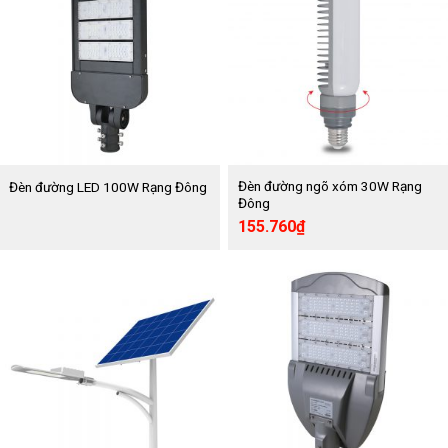
Đèn đường ngõ xóm 30W Rạng
Đèn đường LED 100W Rạng Đông
Đông
Giá
Giá
155.760
₫
gốc
hiện
là:
tại
259.600₫.
là:
155.760₫.